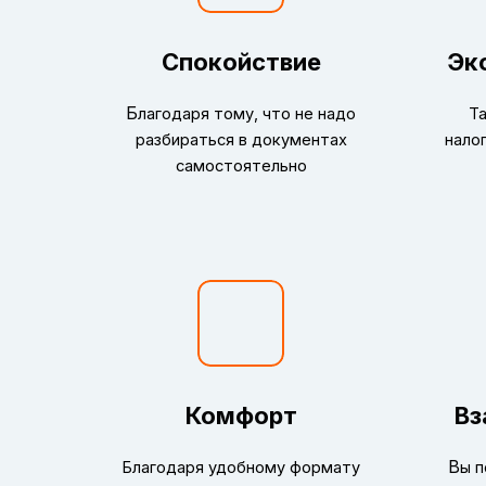
Спокойствие
Эк
Б
лагодаря тому, что не надо
Та
разбираться в документах
нало
самостоятельно
Комфорт
Вз
В
Благодаря удобному формату
ы п