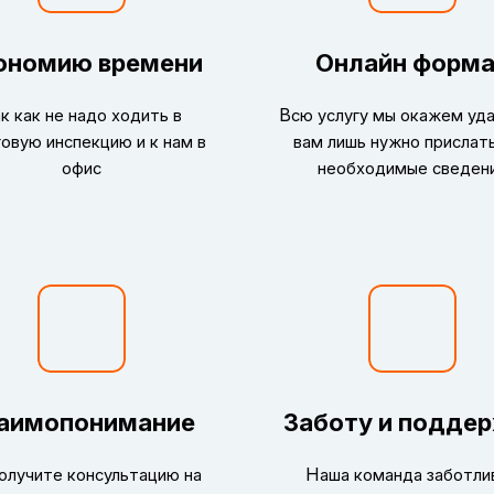
ономию времени
Онлайн форм
В
к как не надо ходить в
сю услугу мы окажем уда
говую инспекцию и к нам в
вам лишь нужно прислат
офис
необходимые сведен
аимопонимание
Заботу и подде
Н
олучите консультацию на
аша команда заботли